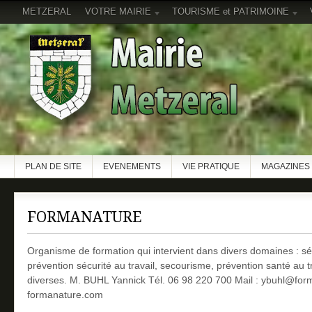
METZERAL
VOTRE MAIRIE
TOURISME et PATRIMOINE
PLAN DE SITE
EVENEMENTS
VIE PRATIQUE
MAGAZINES 
FORMANATURE
Organisme de formation qui intervient dans divers domaines : séc
prévention sécurité au travail, secourisme, prévention santé au t
diverses. M. BUHL Yannick Tél. 06 98 220 700 Mail : ybuhl@form
formanature.com