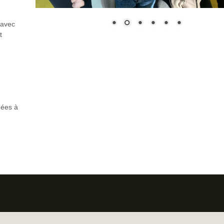
 avec
t
mées à