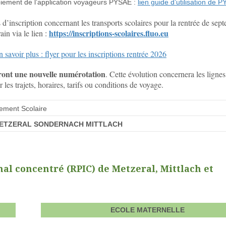
loiement de l’application voyageurs PYSAE :
lien guide d’utilisation de 
 d’inscription concernant les transports scolaires pour la rentrée de sep
https://inscriptions-scolaires.fluo.eu
ain via le lien :
 savoir plus : flyer pour les inscriptions rentrée 2026
eront une nouvelle numérotation
. Cette évolution concernera les lignes
 les trajets, horaires, tarifs ou conditions de voyage.
sement Scolaire
METZERAL SONDERNACH MITTLACH
 concentré (RPIC) de Metzeral, Mittlach et
ECOLE MATERNELLE