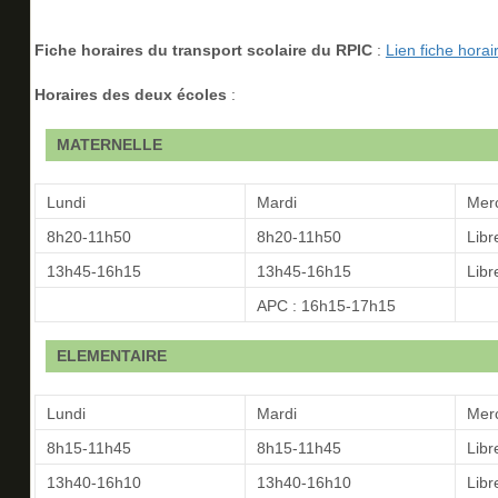
Fiche horaires du transport scolaire du RPIC
:
Lien fiche horai
Horaires des deux écoles
:
MATERNELLE
Lundi
Mardi
Merc
8h20-11h50
8h20-11h50
Libr
13h45-16h15
13h45-16h15
Libr
APC : 16h15-17h15
ELEMENTAIRE
Lundi
Mardi
Merc
8h15-11h45
8h15-11h45
Libr
13h40-16h10
13h40-16h10
Libr