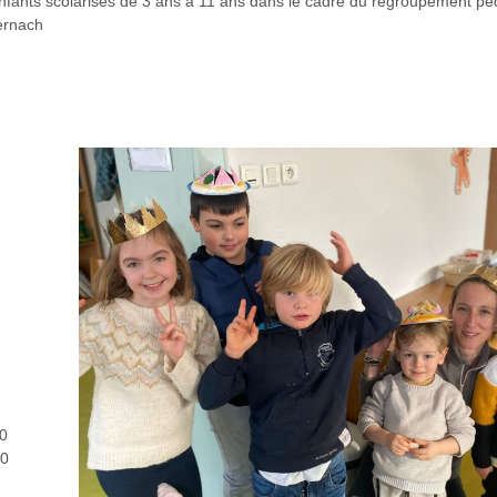
s enfants scolarisés de 3 ans à 11 ans dans le cadre du regroupement p
ernach
0
30