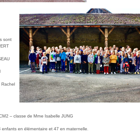
ls sont
PERT
SSEAU
N
 Rachel
CM2 – classe de Mme Isabelle JUNG
3 enfants en élémentaire et 47 en maternelle.