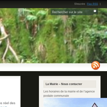
S'inscrire
Flux RSS
|
La Mairie – Nous contacter
Les horaires de la mairie et de l’agence
postale communale
ps réel des