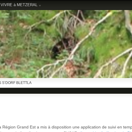
VIVRE à METZERAL
 S’DORF BLETTLA
a Région Grand Est a mis à disposition une application de suivi en tem