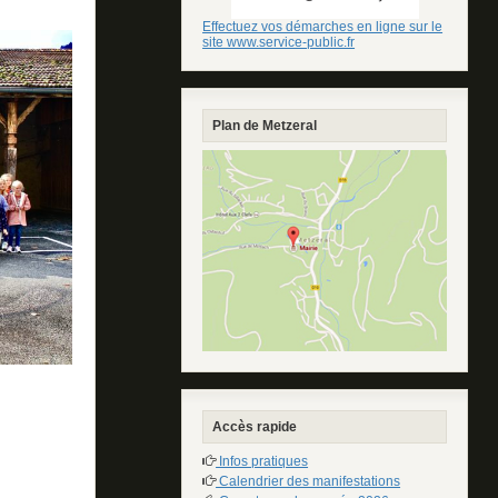
Effectuez vos démarches en ligne sur le
site www.service-public.fr
Plan de Metzeral
Accès rapide
Infos pratiques
Calendrier des manifestations