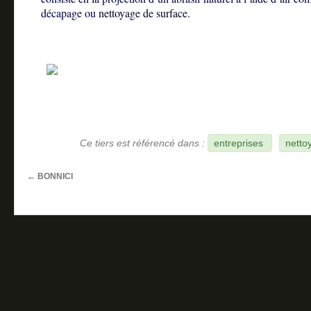
décapage ou
nettoyage de surface.
c
Ce tiers est référencé dans :
entreprises
netto
←
BONNICI