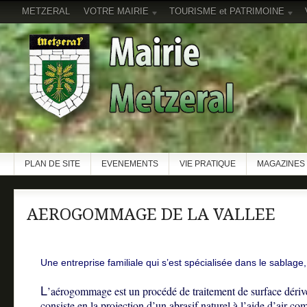
METZERAL
VOTRE MAIRIE
TOURISME et PATRIMOINE
PLAN DE SITE
EVENEMENTS
VIE PRATIQUE
MAGAZINES 
AEROGOMMAGE DE LA VALLEE
Une entreprise familiale qui s’est spécialisée dans le sabla
L
’aérogommage est un procédé de traitement de surface dérivé
consiste en la projection d’un abrasif naturel à l’aide d’air c