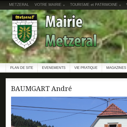
METZERAL
VOTRE MAIRIE
TOURISME et PATRIMOINE
PLAN DE SITE
EVENEMENTS
VIE PRATIQUE
MAGAZINES 
BAUMGART André