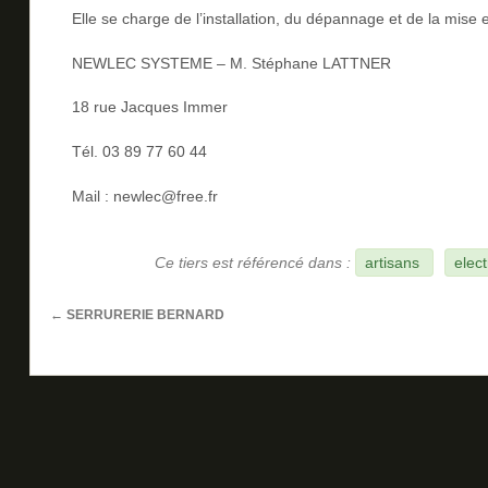
Elle se charge de l’installation, du dépannage et de la mise 
NEWLEC SYSTEME – M. Stéphane LATTNER
18 rue Jacques Immer
Tél. 03 89 77 60 44
Mail : newlec@free.fr
Ce tiers est référencé dans :
artisans
elect
←
SERRURERIE BERNARD