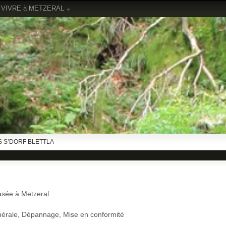
VIVRE à METZERAL
 S’DORF BLETTLA
asée à Metzeral.
 générale, Dépannage, Mise en conformité