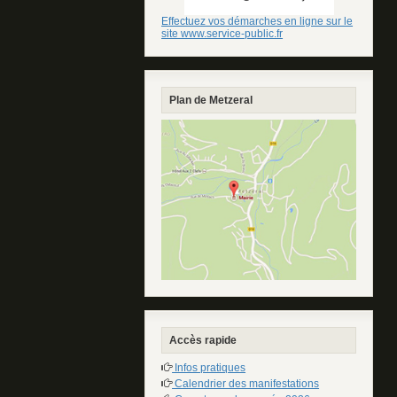
Effectuez vos démarches en ligne sur le
site www.service-public.fr
Plan de Metzeral
Accès rapide
Infos pratiques
Calendrier des manifestations