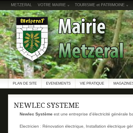
METZERAL
VOTRE MAIRIE
TOURISME et PATRIMOINE
PLAN DE SITE
EVENEMENTS
VIE PRATIQUE
MAGAZINES
NEWLEC SYSTEME
Newlec Système
est une entreprise d’électricité générale b
Electricien : Rénovation électrique, Installation électrique