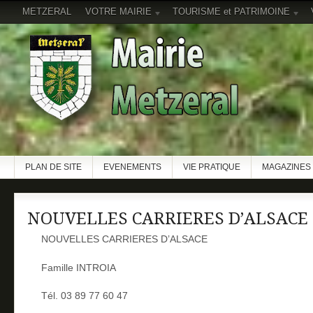
METZERAL
VOTRE MAIRIE
TOURISME et PATRIMOINE
PLAN DE SITE
EVENEMENTS
VIE PRATIQUE
MAGAZINES 
NOUVELLES CARRIERES D’ALSACE
NOUVELLES CARRIERES D’ALSACE
Famille INTROIA
Tél. 03 89 77 60 47