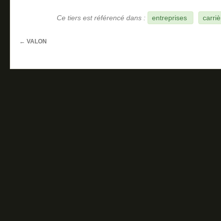
Ce tiers est référencé dans :
entreprises
carriè
←
VALON